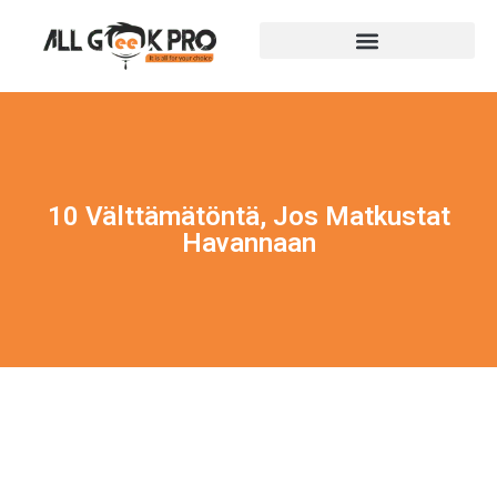
10 Välttämätöntä, Jos Matkustat
Havannaan