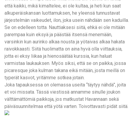
että kaikki, mikä kimaltelee, ei ole kultaa, ja heti kun saat
alkuperäiskansan luottamuksen, he yleensä tunnustavat
järjestelmän vaikeudet, ilon, joka usein nähdään sen kaduilla.
Se on edelleen totta. Nauttiaksesi siitä, ehkä ei ole mitään
parempaa kuin eksyä ja päästää itsensä menemään,
varsinkin kun aurinko alkaa nousta ja yötaivas alkaa hakata
raivokkaasti. Siitä huolimatta on aina hyvä olla viittauksia,
jotta ei eksy liikaa ja hienosäätää kurssia, kun haluat
varmistaa laukauksen. Myös siksi, että se on paikka, jossa
picaresque joka kulman takana eikä mitään, josta meillä on
typerät kasvot, yritämme sotkea jotain.
Joka tapauksessa on olemassa useita “täytyy nähdä”, joita
et voi missata. Tässä viestissä annamme sinulle joukon
välttämättömiä paikkoja, jos matkustat Havannaan sekä
päiväsuunnitelmaa että yötä varten. Toivottavasti pidät siitä.