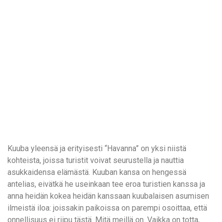
Kuuba yleensä ja erityisesti “Havanna” on yksi niistä
kohteista, joissa turistit voivat seurustella ja nauttia
asukkaidensa elämästä. Kuuban kansa on hengessä
antelias, eivätkä he useinkaan tee eroa turistien kanssa ja
anna heidän kokea heidän kanssaan kuubalaisen asumisen
ilmeistä iloa: joissakin paikoissa on parempi osoittaa, että
onnellisuus ei riipu tästä. Mitä meillä on. Vaikka on totta,