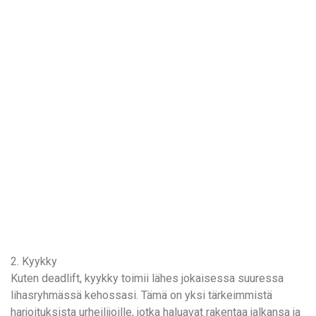
2. Kyykky
Kuten deadlift, kyykky toimii lähes jokaisessa suuressa
lihasryhmässä kehossasi. Tämä on yksi tärkeimmistä
harjoituksista urheilijoille, jotka haluavat rakentaa jalkansa ja