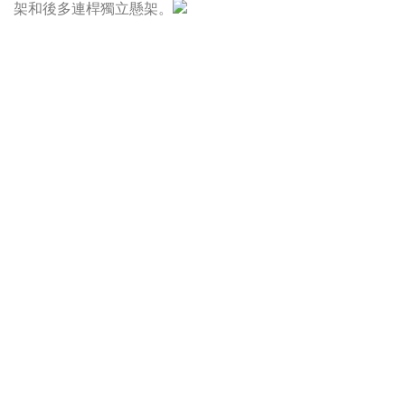
架和後多連桿獨立懸架。