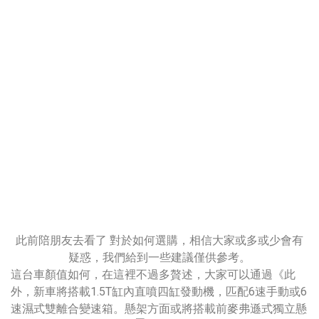
此前陪朋友去看了 對於如何選購，相信大家或多或少會有
疑惑，我們給到一些建議僅供參考。
這台車顏值如何，在這裡不過多贅述，大家可以通過《此
外，新車將搭載1.5T缸內直噴四缸發動機，匹配6速手動或6
速濕式雙離合變速箱。懸架方面或將搭載前麥弗遜式獨立懸