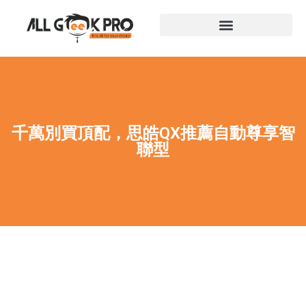
千萬別買頂配，思皓QX推薦自動尊享智
聯型