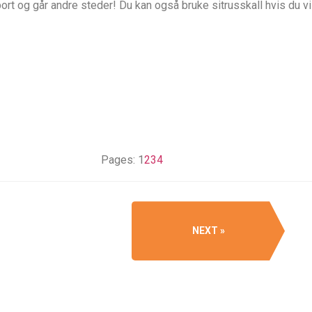
ort og går andre steder! Du kan også bruke sitrusskall hvis du vi
Pages:
1
2
3
4
NEXT