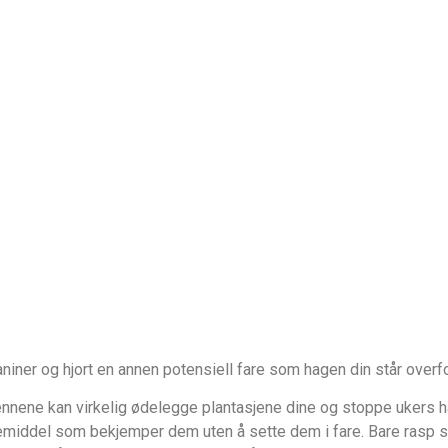
aniner og hjort en annen potensiell fare som hagen din står overfo
ennene kan virkelig ødelegge plantasjene dine og stoppe ukers ha
middel som bekjemper dem uten å sette dem i fare. Bare rasp så