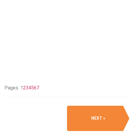
Pages:
1
2
3
4
5
6
7
NEXT