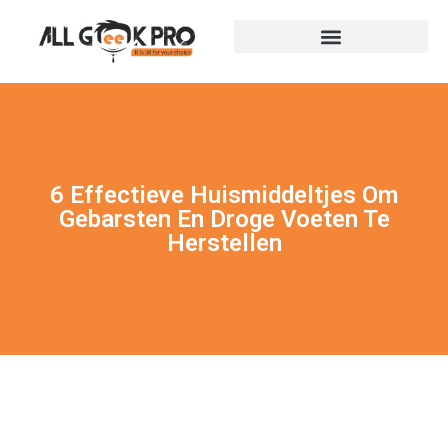
6 Effectieve Huismiddeltjes Om
Gebarsten En Droge Voeten Te
Herstellen