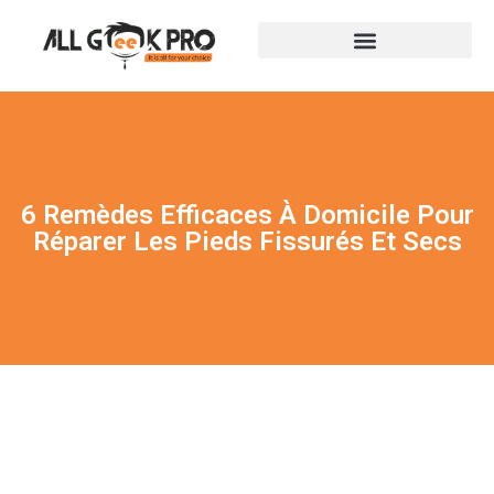
6 Remèdes Efficaces À Domicile Pour
Réparer Les Pieds Fissurés Et Secs