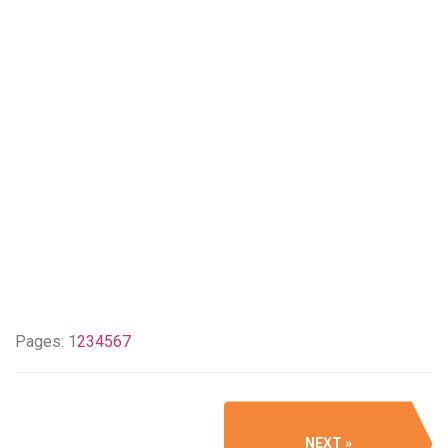
Pages:
1
2
3
4
5
6
7
NEXT