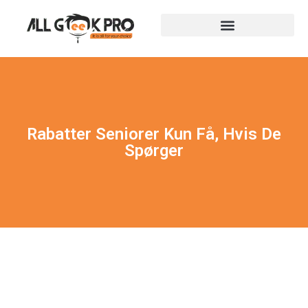
Rabatter Seniorer Kun Få, Hvis De
Spørger