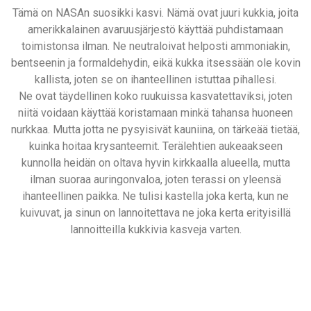
Tämä on NASAn suosikki kasvi. Nämä ovat juuri kukkia, joita
amerikkalainen avaruusjärjestö käyttää puhdistamaan
toimistonsa ilman. Ne neutraloivat helposti ammoniakin,
bentseenin ja formaldehydin, eikä kukka itsessään ole kovin
kallista, joten se on ihanteellinen istuttaa pihallesi.
Ne ovat täydellinen koko ruukuissa kasvatettaviksi, joten
niitä voidaan käyttää koristamaan minkä tahansa huoneen
nurkkaa. Mutta jotta ne pysyisivät kauniina, on tärkeää tietää,
kuinka hoitaa krysanteemit. Terälehtien aukeaakseen
kunnolla heidän on oltava hyvin kirkkaalla alueella, mutta
ilman suoraa auringonvaloa, joten terassi on yleensä
ihanteellinen paikka. Ne tulisi kastella joka kerta, kun ne
kuivuvat, ja sinun on lannoitettava ne joka kerta erityisillä
lannoitteilla kukkivia kasveja varten.