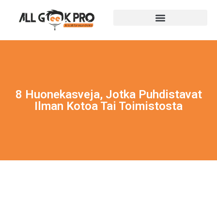
8 Huonekasveja, Jotka Puhdistavat
Ilman Kotoa Tai Toimistosta