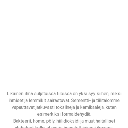
Likainen ilma suljetuissa tiloissa on yksi syy siihen, miksi
ihmiset ja lemmikit sairastuvat. Sementti- ja tiilitalomme
vapauttavat jatkuvasti toksiineja ja kemikaaleja, kuten
esimerkiksi formaldehydiä.
Bakteerit, home, pöly, hiilidioksidi ja muut haitalliset
yhdisteet kelluvat myös hengitettävässä ilmassa.