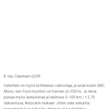
8. tila: Caterham 620R
Caterham on myös brittiläinen valmistaja, ja aivan kuten BAC
Mono, sen Ford-moottori on hieman yli 300 hv. Ja tämä
painaa myös lautasliinaa ja hallitsee 0-100 km / t 2,79
sekunnissa, Autocarin mukaan. Joten sata sekuntia
nopeammin kuin kilpailija. Hieman yli keskitarkka