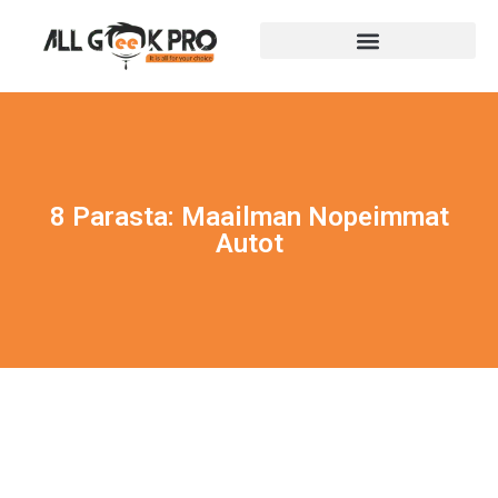
8 Parasta: Maailman Nopeimmat
Autot