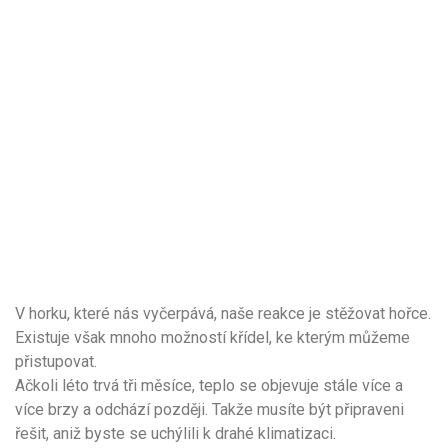
V horku, které nás vyčerpává, naše reakce je stěžovat hořce.
Existuje však mnoho možností křídel, ke kterým můžeme
přistupovat.
Ačkoli léto trvá tři měsíce, teplo se objevuje stále více a
více brzy a odchází později. Takže musíte být připraveni
řešit, aniž byste se uchýlili k drahé klimatizaci.