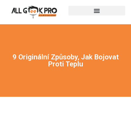
9 Originální Způsoby, Jak Bojovat
Proti Teplu