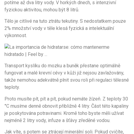
potíme až dva litry vody. V horkých dnech, s intenzivní
fyzickou aktivitou, mohou být 8 litrů.
Tělo je citlivé na tuto ztrátu tekutiny. S nedostatkem pouze
2% množství vody v těle klesá fyzická a intelektuální
výkonnost.
Transport kyslíku do mozku a buněk přestane optimálně
fungovat a malé krevní cévy v kůži již nejsou zavlažovány,
takže nemohou adekvátně plnit svou roli při regulaci tělesné
teploty.
Proto musíte pít, pít a pít, pokud nemáte žízeň. Z teploty 30
°C musíme denně obnovit přibližně 4 litry. Část této kapaliny
je poskytována potravinami. Kromě toho byste měli užívat
nejméně 2 litry vody, infuze a šťávy zředěné vodou.
Jak víte, s potem se ztrácejí minerální soli. Pokud cvičíte,