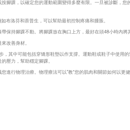
或按腳踝，以確定您的運動範圍變得多麼有限。一旦被診斷，您
，例如布洛芬和萘普生，可以幫助最初控制疼痛和腫脹。
裹帶保持腳踝不動。將腳踝放在胸口上方，最好在頭48小時內將
鞋來改善身材。
一步，其中可能包括穿矯形鞋墊以作支撐。運動鞋或鞋子中使用的
趾的壓力，幫助穩定腳踝。
您進行物理治療。物理療法可以“教”您的肌肉和關節如何以更