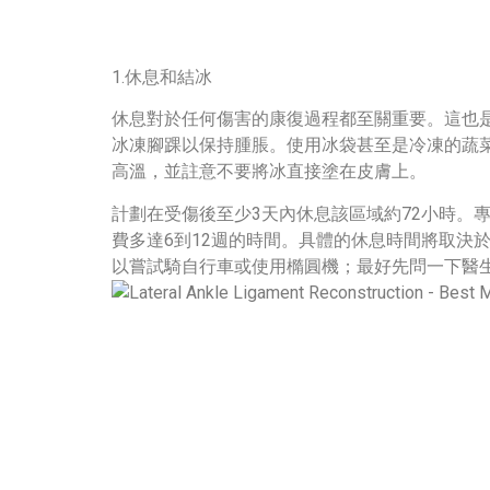
1.休息和結冰
休息對於任何傷害的康復過程都至關重要。這也是
冰凍腳踝以保持腫脹。使用冰袋甚至是冷凍的蔬菜
高溫，並註意不要將冰直接塗在皮膚上。
計劃在受傷後至少3天內休息該區域約72小時。
費多達6到12週的時間。具體的休息時間將取決
以嘗試騎自行車或使用橢圓機；最好先問一下醫