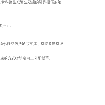
的骨科醫生或醫生建議的腳踝扭傷的治
其抬高。
矯形鞋墊包括足弓支撐，有時還帶有後
健康的方式從雙腳向上分配體重。