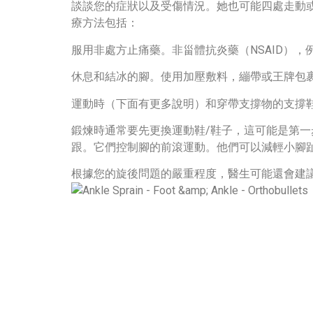
談談您的症狀以及受傷情況。她也可能四處走動
療方法包括：
服用非處方止痛藥。非甾體抗炎藥（NSAID）
休息和結冰的腳。使用加壓敷料，繃帶或王牌包
運動時（下面有更多說明）和穿帶支撐物的支撐
鍛煉時通常要先更換運動鞋/鞋子，這可能是第
跟。它們控制腳的前滾運動。他們可以減輕小腳
根據您的旋後問題的嚴重程度，醫生可能還會建議