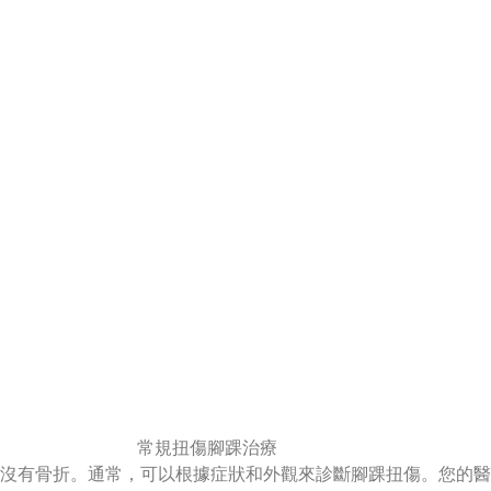
常規扭傷腳踝治療
保沒有骨折。通常，可以根據症狀和外觀來診斷腳踝扭傷。您的