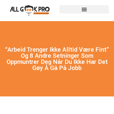
“Arbeid Trenger Ikke Alltid Være Fint”
Og 8 Andre Setninger Som
Oppmuntrer Deg Når Du Ikke Har Det
Gøy Å Gå På Jobb