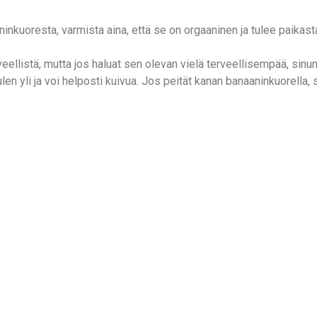
inkuoresta, varmista aina, että se on orgaaninen ja tulee paikasta
veellistä, mutta jos haluat sen olevan vielä terveellisempää, sinun 
 yli ja voi helposti kuivua. Jos peität kanan banaaninkuorella, s