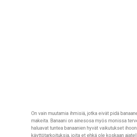
On vain muutamia ihmisiä, jotka eivät pidä banaaneist
makeita. Banaani on ainesosa myös monissa terveell
haluavat tuntea banaanien hyvät vaikutukset ihoon
käyttötarkoituksia, joita et ehkä ole koskaan ajatell