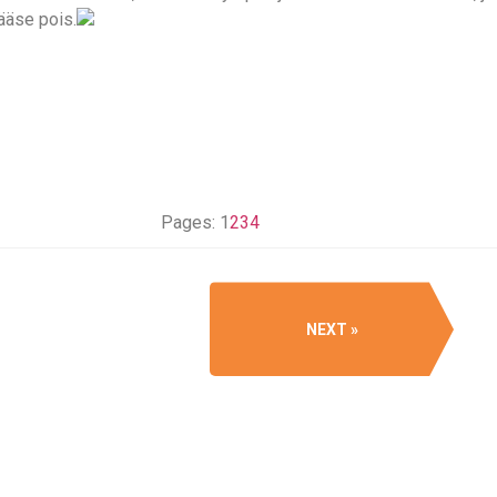
pääse pois.
Pages:
1
2
3
4
NEXT