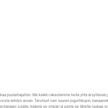
ikaa puutarhajuhliin. Me kaikki rakastamme heitä yhtä ärsyttävää p
sista tehdyn ansan. Tarvitset vain suuren jogurttikupin, banaanink
aita banaani sisälle, käännä se ympäri ja aseta se lähelle ruokaa, jo