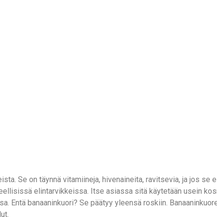
a. Se on täynnä vitamiineja, hivenaineita, ravitsevia, ja jos se ei 
isissä elintarvikkeissa. Itse asiassa sitä käytetään usein kosmee
sa. Entä banaaninkuori? Se päätyy yleensä roskiin. Banaaninkuore
ut.