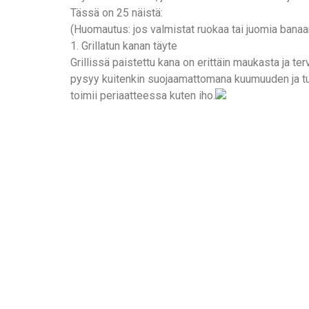
Tässä on 25 näistä:
(Huomautus: jos valmistat ruokaa tai juomia banaan
1. Grillatun kanan täyte
Grillissä paistettu kana on erittäin maukasta ja ter
pysyy kuitenkin suojaamattomana kuumuuden ja tulen
toimii periaatteessa kuten iho.