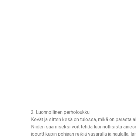
2. Luonnollinen perholoukku
Kevät ja sitten kesä on tulossa, mikä on parasta a
Niiden saamiseksi voit tehdä luonnollisista aineso
jogurttikupin pohjaan reikiä vasaralla ja naulalla, l