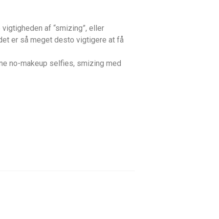
vigtigheden af “smizing”, eller
et er så meget desto vigtigere at få
egne no-makeup selfies, smizing med