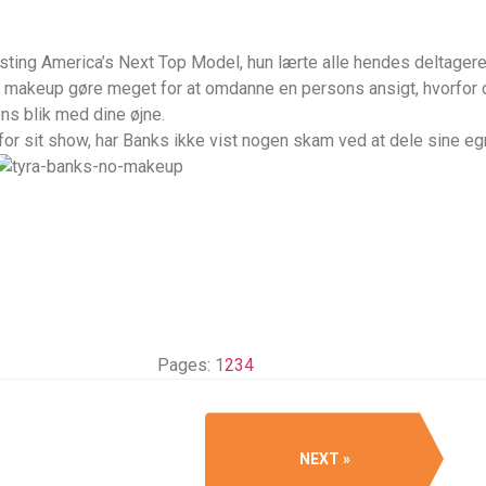
ting America’s Next Top Model, hun lærte alle hendes deltagere 
an makeup gøre meget for at omdanne en persons ansigt, hvorfor d
ens blik med dine øjne.
t for sit show, har Banks ikke vist nogen skam ved at dele sine 
Pages:
1
2
3
4
NEXT