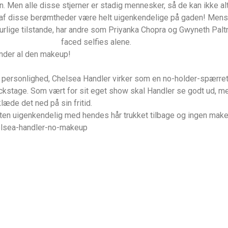
n. Men alle disse stjerner er stadig mennesker, så de kan ikke 
 af disse berømtheder være helt uigenkendelige på gaden! Mens
turlige tilstande, har andre som Priyanka Chopra og Gwyneth Palt
faced selfies alene.
under al den makeup!
personlighed, Chelsea Handler virker som en no-holder-spærret t
stage. Som vært for sit eget show skal Handler se godt ud, men 
klæde det ned på sin fritid.
sten uigenkendelig med hendes hår trukket tilbage og ingen mak