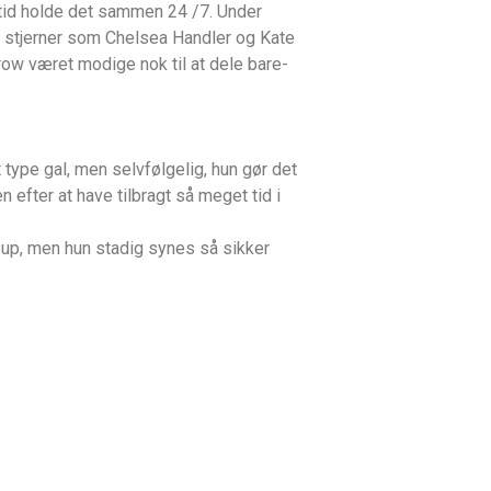
altid holde det sammen 24 /7. Under
 stjerner som Chelsea Handler og Kate
row været modige nok til at dele bare-
ype gal, men selvfølgelig, hun gør det
efter at have tilbragt så meget tid i
eup, men hun stadig synes så sikker