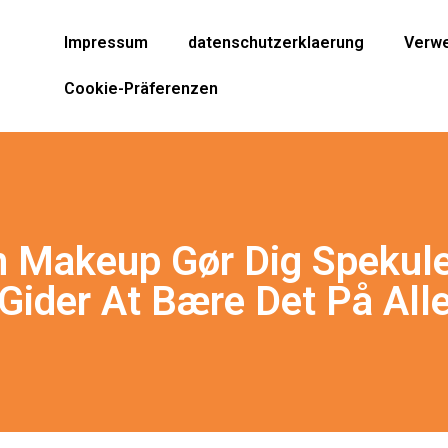
Impressum
datenschutzerklaerung
Verwe
Cookie-Präferenzen
 Makeup Gør Dig Spekuler
Gider At Bære Det På All