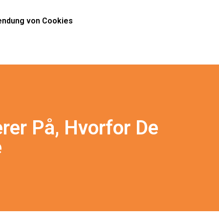
ndung von Cookies
er På, Hvorfor De
e