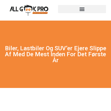
Biler, Lastbiler Og SUV’er Ejere Slippe
Af Med De Mest Inden For Det Første
År