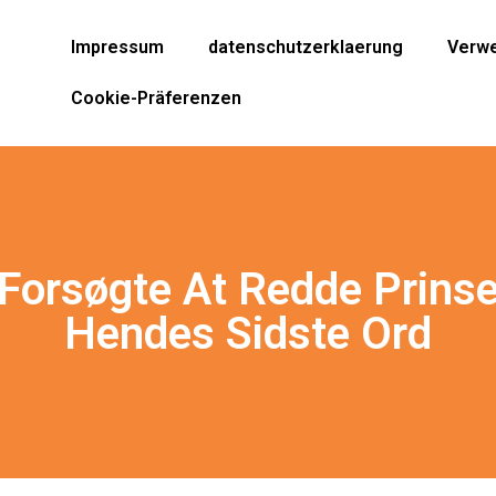
Impressum
datenschutzerklaerung
Verwe
Cookie-Präferenzen
orsøgte At Redde Prinse
Hendes Sidste Ord