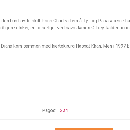
iden hun havde skilt Prins Charles fem år før, og Papara..ierne h
ligere elsker, en bilsælger ved navn James Gilbey, kalder hende “
Diana kom sammen med hjertekirurg Hasnat Khan. Men i 1997 be
Pages:
1
2
3
4