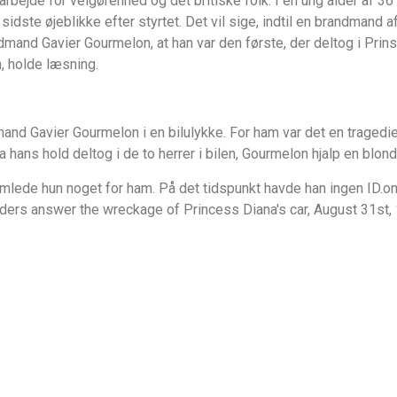
 arbejde for velgørenhed og det britiske folk. I en ung alder af 3
dste øjeblikke efter styrtet. Det vil sige, indtil en brandmand af
mand Gavier Gourmelon, at han var den første, der deltog i Prin
n, holde læsning.
d Gavier Gourmelon i en bilulykke. For ham var det en tragedie
 hans hold deltog i de to herrer i bilen, Gourmelon hjalp en blond
ede hun noget for ham. På det tidspunkt havde han ingen ID.om,