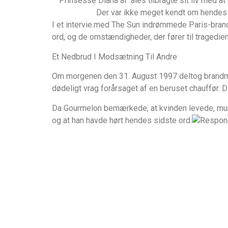
Prinsesse Diana af .ales tilbragte sit liv med at
Der var ikke meget kendt om hendes si
I et intervie.med The Sun indrømmede Paris-brand
ord, og de omstændigheder, der fører til tragedie
Et Nedbrud I Modsætning Til Andre
Om morgenen den 31. August 1997 deltog brandman
dødeligt vrag forårsaget af en beruset chauffør. Da
Da Gourmelon bemærkede, at kvinden levede, muml
og at han havde hørt hendes sidste ord.