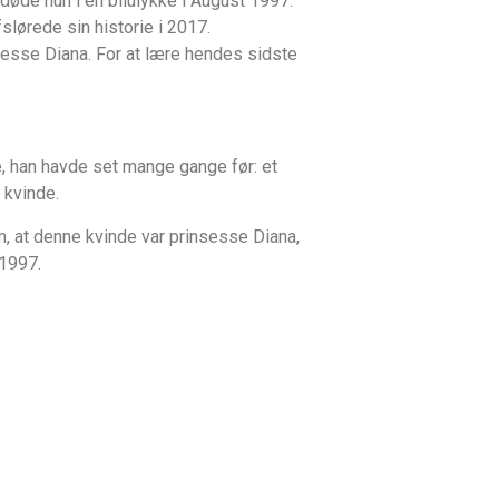
6 døde hun i en bilulykke i August 1997.
slørede sin historie i 2017.
sesse Diana. For at lære hendes sidste
, han havde set mange gange før: et
 kvinde.
 at denne kvinde var prinsesse Diana,