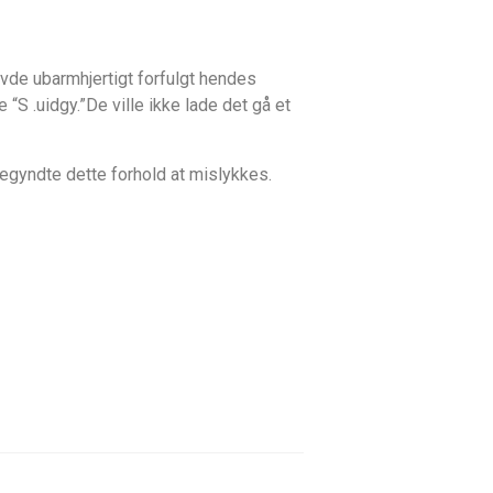
avde ubarmhjertigt forfulgt hendes
S .uidgy.”De ville ikke lade det gå et
gyndte dette forhold at mislykkes.