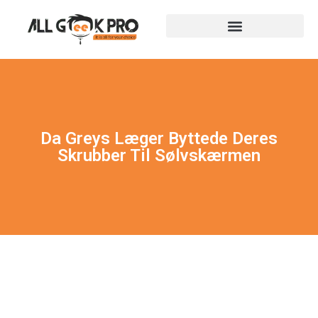
Da Greys Læger Byttede Deres
Skrubber Til Sølvskærmen