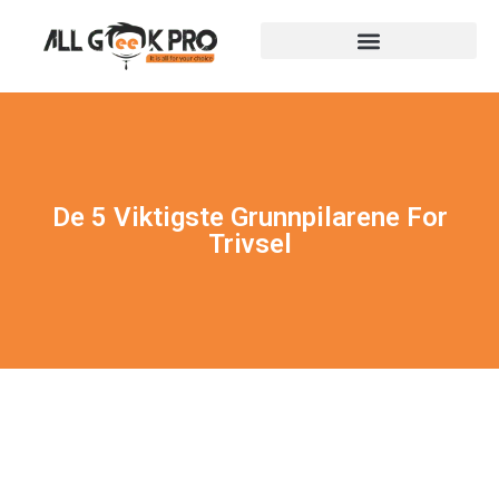
De 5 Viktigste Grunnpilarene For
Trivsel