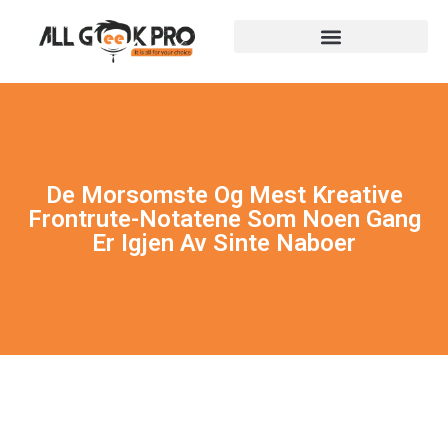
De Morsomste Og Mest Kreative
Frontrute-Notatene Som Noen Gang
Er Igjen Av Sinte Naboer