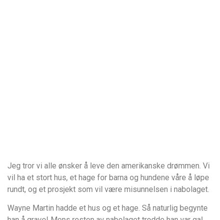
Jeg tror vi alle ønsker å leve den amerikanske drømmen. Vi
vil ha et stort hus, et hage for barna og hundene våre å løpe
rundt, og et prosjekt som vil være misunnelsen i nabolaget.
Wayne Martin hadde et hus og et hage. Så naturlig begynte
han å grave! Mens resten av nabolaget trodde han var gal,