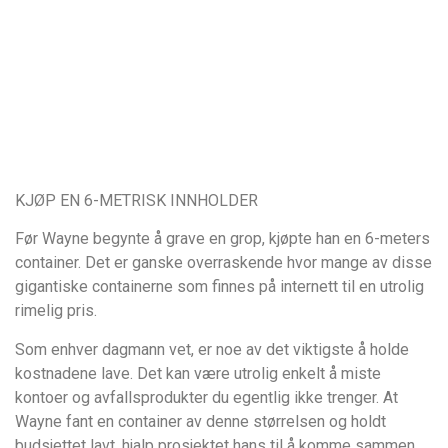
KJØP EN 6-METRISK INNHOLDER
Før Wayne begynte å grave en grop, kjøpte han en 6-meters
container. Det er ganske overraskende hvor mange av disse
gigantiske containerne som finnes på internett til en utrolig
rimelig pris.
Som enhver dagmann vet, er noe av det viktigste å holde
kostnadene lave. Det kan være utrolig enkelt å miste
kontoer og avfallsprodukter du egentlig ikke trenger. At
Wayne fant en container av denne størrelsen og holdt
budsjettet lavt, hjalp prosjektet hans til å komme sammen.