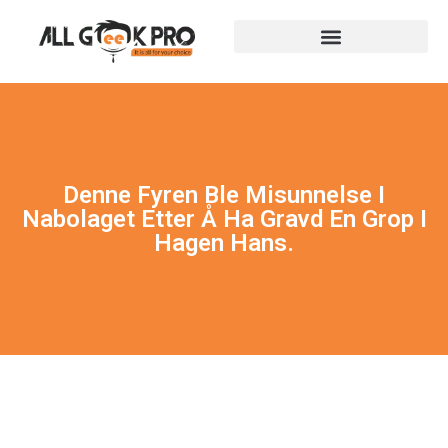
Denne Fyren Ble Misunnelse I
Nabolaget Etter Å Ha Gravd En Grop I
Hagen Hans.