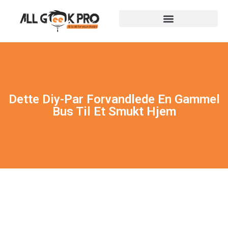
Dette Diy-Par Forvandlede En Gammel
Bus Til Et Smukt Hjem