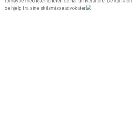
fornøyde med kjærligheten de har til hverandre. De kan aldri
be hjelp fra sine skilsmisseadvokater.