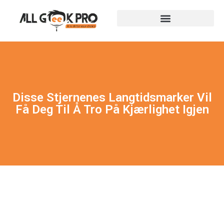
Disse Stjernenes Langtidsmarker Vil
Få Deg Til Å Tro På Kjærlighet Igjen