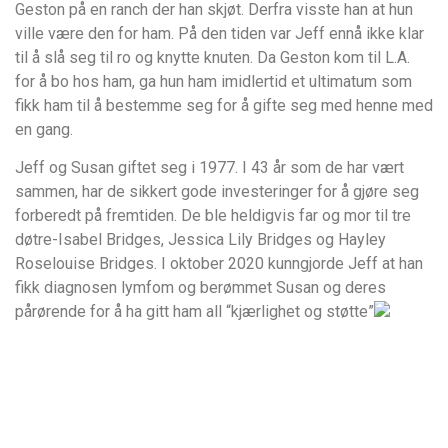
Geston på en ranch der han skjøt. Derfra visste han at hun
ville være den for ham. På den tiden var Jeff ennå ikke klar
til å slå seg til ro og knytte knuten. Da Geston kom til L.A.
for å bo hos ham, ga hun ham imidlertid et ultimatum som
fikk ham til å bestemme seg for å gifte seg med henne med
en gang.
Jeff og Susan giftet seg i 1977. I 43 år som de har vært
sammen, har de sikkert gode investeringer for å gjøre seg
forberedt på fremtiden. De ble heldigvis far og mor til tre
døtre-Isabel Bridges, Jessica Lily Bridges og Hayley
Roselouise Bridges. I oktober 2020 kunngjorde Jeff at han
fikk diagnosen lymfom og berømmet Susan og deres
pårørende for å ha gitt ham all “kjærlighet og støtte”