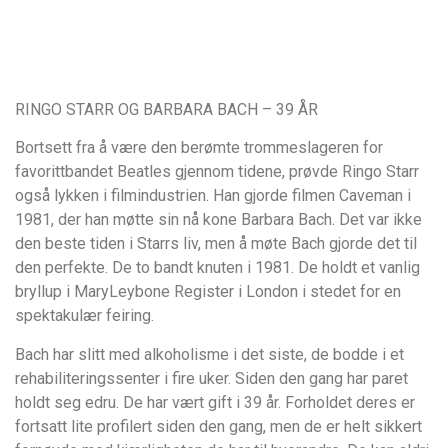
RINGO STARR OG BARBARA BACH – 39 ÅR
Bortsett fra å være den berømte trommeslageren for
favorittbandet Beatles gjennom tidene, prøvde Ringo Starr
også lykken i filmindustrien. Han gjorde filmen Caveman i
1981, der han møtte sin nå kone Barbara Bach. Det var ikke
den beste tiden i Starrs liv, men å møte Bach gjorde det til
den perfekte. De to bandt knuten i 1981. De holdt et vanlig
bryllup i MaryLeybone Register i London i stedet for en
spektakulær feiring.
Bach har slitt med alkoholisme i det siste, de bodde i et
rehabiliteringssenter i fire uker. Siden den gang har paret
holdt seg edru. De har vært gift i 39 år. Forholdet deres er
fortsatt lite profilert siden den gang, men de er helt sikkert