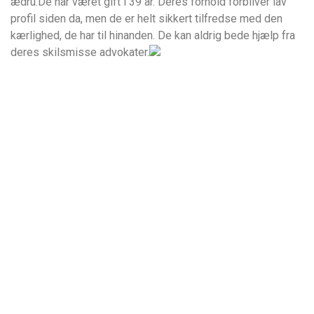
ædru.De har været gift i 39 år. Deres forhold forbliver lav
profil siden da, men de er helt sikkert tilfredse med den
kærlighed, de har til hinanden. De kan aldrig bede hjælp fra
deres skilsmisse advokater.