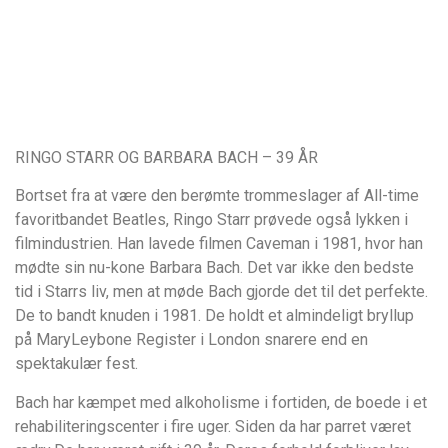
RINGO STARR OG BARBARA BACH – 39 ÅR
Bortset fra at være den berømte trommeslager af All-time
favoritbandet Beatles, Ringo Starr prøvede også lykken i
filmindustrien. Han lavede filmen Caveman i 1981, hvor han
mødte sin nu-kone Barbara Bach. Det var ikke den bedste
tid i Starrs liv, men at møde Bach gjorde det til det perfekte.
De to bandt knuden i 1981. De holdt et almindeligt bryllup
på MaryLeybone Register i London snarere end en
spektakulær fest.
Bach har kæmpet med alkoholisme i fortiden, de boede i et
rehabiliteringscenter i fire uger. Siden da har parret været