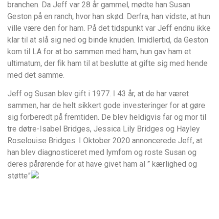
branchen. Da Jeff var 28 år gammel, mødte han Susan
Geston på en ranch, hvor han skød. Derfra, han vidste, at hun
ville være den for ham. På det tidspunkt var Jeff endnu ikke
klar til at slå sig ned og binde knuden. Imidlertid, da Geston
kom til LA for at bo sammen med ham, hun gav ham et
ultimatum, der fik ham til at beslutte at gifte sig med hende
med det samme.
Jeff og Susan blev gift i 1977. I 43 år, at de har været
sammen, har de helt sikkert gode investeringer for at gøre
sig forberedt på fremtiden. De blev heldigvis far og mor til
tre døtre-Isabel Bridges, Jessica Lily Bridges og Hayley
Roselouise Bridges. I Oktober 2020 annoncerede Jeff, at
han blev diagnosticeret med lymfom og roste Susan og
deres pårørende for at have givet ham al ” kærlighed og
støtte”