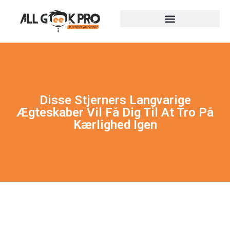
Disse Stjerners Langvarige
Ægteskaber Vil Få Dig Til At Tro På
Kærlighed Igen