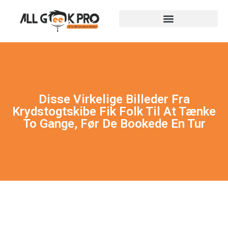
Disse Virkelige Billeder Fra
Krydstogtskibe Fik Folk Til At Tænke
To Gange, Før De Bookede En Tur