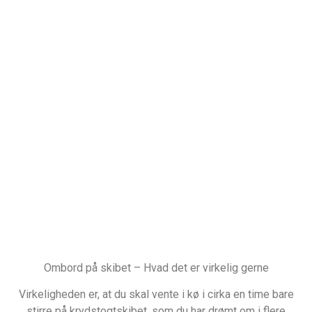
Ombord på skibet – Hvad det er virkelig gerne
Virkeligheden er, at du skal vente i kø i cirka en time bare
stirre på krydstogtskibet, som du har drømt om i flere