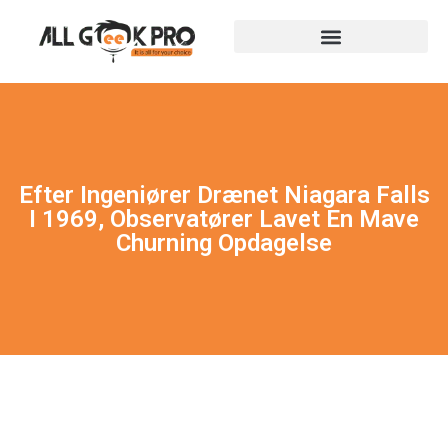
Efter Ingeniører Drænet Niagara Falls
I 1969, Observatører Lavet En Mave
Churning Opdagelse