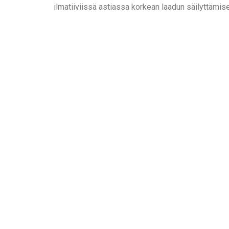
ilmatiiviissä astiassa korkean laadun säilyttämis