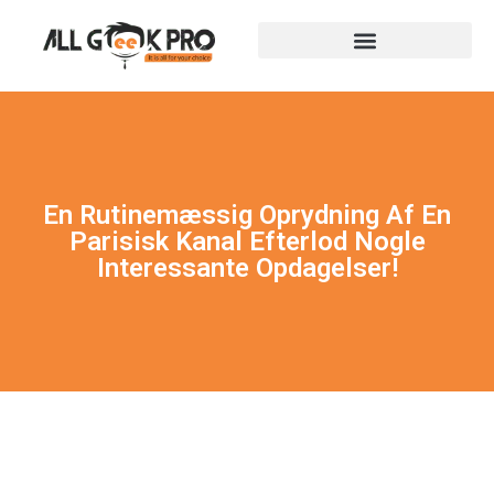
En Rutinemæssig Oprydning Af En
Parisisk Kanal Efterlod Nogle
Interessante Opdagelser!