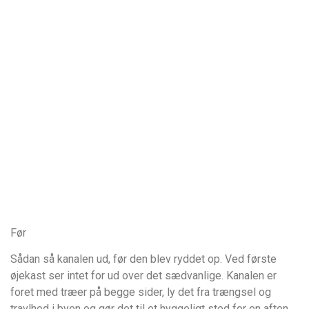
Før
Sådan så kanalen ud, før den blev ryddet op. Ved første
øjekast ser intet for ud over det sædvanlige. Kanalen er
foret med træer på begge sider, ly det fra trængsel og
travlhed i byen og gør det til et hyggeligt sted for en aften