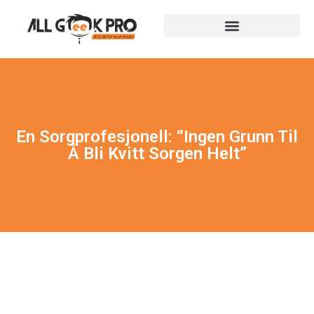
En Sorgprofesjonell: “Ingen Grunn Til
Å Bli Kvitt Sorgen Helt”