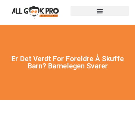
Er Det Verdt For Foreldre Å Skuffe
Barn? Barnelegen Svarer