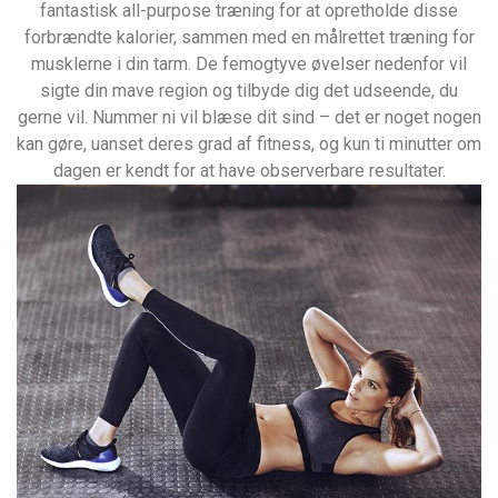
fantastisk all-purpose træning for at opretholde disse
forbrændte kalorier, sammen med en målrettet træning for
musklerne i din tarm. De femogtyve øvelser nedenfor vil
sigte din mave region og tilbyde dig det udseende, du
gerne vil. Nummer ni vil blæse dit sind – det er noget nogen
kan gøre, uanset deres grad af fitness, og kun ti minutter om
dagen er kendt for at have observerbare resultater.