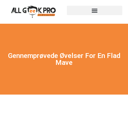
Gennemprøvede Øvelser For En Flad
Mave