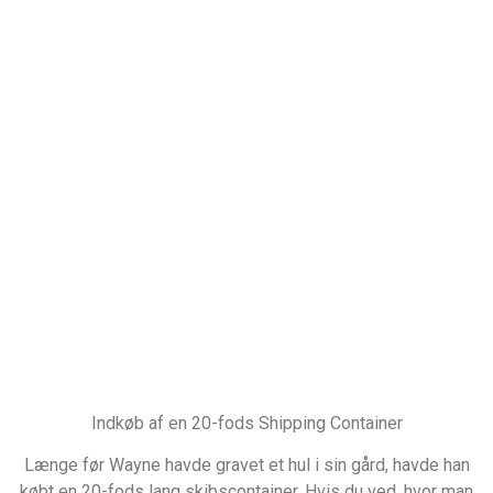
Indkøb af en 20-fods Shipping Container
Længe før Wayne havde gravet et hul i sin gård, havde han
købt en 20-fods lang skibscontainer. Hvis du ved, hvor man