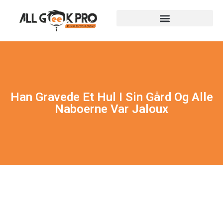
Han Gravede Et Hul I Sin Gård Og Alle
Naboerne Var Jaloux