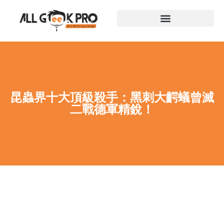
昆蟲界十大頂級殺手：黑刺大齶蟻曾滅
二戰德軍精銳！