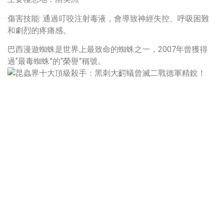
傷害技能: 通過叮咬注射毒液，會導致神經失控、呼吸困難
和劇烈的疼痛感。
巴西漫遊蜘蛛是世界上最致命的蜘蛛之一，2007年曾獲得
過“最毒蜘蛛”的“榮譽”稱號。