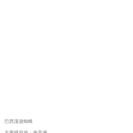
巴西漫遊蜘蛛
主要棲息地：南美洲