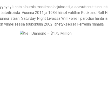
myynyt yli sata albumia maailmanlaajuisesti ja saavuttanut tunnust
taiteilijoista. Vuonna 2011 ja 1984 hänet valittiin Rock and Roll 
oristaan. Saturday Night Livessä Will Ferrell parodioi häntä ja n
n viimeisessä toukokuun 2002 lähetyksessä Ferrellin rinnalla.