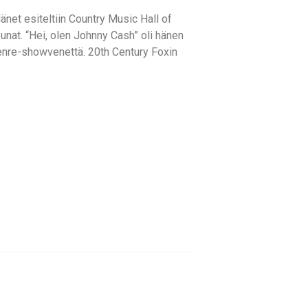
änet esiteltiin Country Music Hall of
nat. “Hei, olen Johnny Cash” oli hänen
genre-showvenettä. 20th Century Foxin