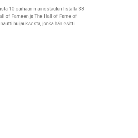
usta 10 parhaan mainostaulun listalla 38
Hall of Fameen ja The Hall of Fame of
autti huijauksesta, jonka hän esitti