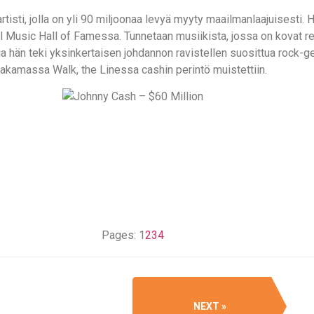
isti, jolla on yli 90 miljoonaa levyä myyty maailmanlaajuisesti. H
Music Hall of Famessa. Tunnetaan musiikista, jossa on kovat reu
a hän teki yksinkertaisen johdannon ravistellen suosittua rock-
jakamassa Walk, the Linessa cashin perintö muistettiin.
Pages:
1
2
3
4
NEXT