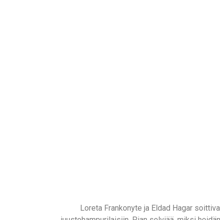
Loreta Frankonyte ja Eldad Hagar soittivat
juustohampurilaisiin. Pian selviää, miksi heidän