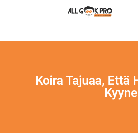
Koira Tajuaa, Että
Kyyne