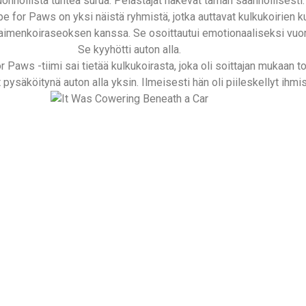
uonnollista tuntea surua. Pelastajat näkevät tämän säännöllisesti
Hope for Paws on yksi näistä ryhmistä, jotka auttavat kulkukoirien
npaimenkoiraseoksen kanssa. Se osoittautui emotionaaliseksi vuori
Se kyyhötti auton alla.
 Paws -tiimi sai tietää kulkukoirasta, joka oli soittajan mukaan
t pysäköitynä auton alla yksin. Ilmeisesti hän oli piileskellyt ih