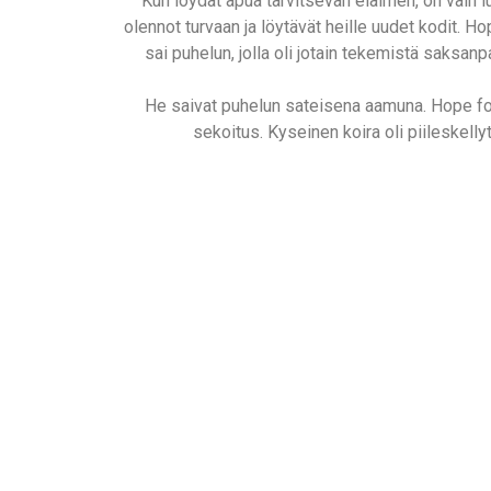
Kun löydät apua tarvitsevan eläimen, on vain l
olennot turvaan ja löytävät heille uudet kodit. 
sai puhelun, jolla oli jotain tekemistä saksa
He saivat puhelun sateisena aamuna. Hope for
sekoitus. Kyseinen koira oli piileskelly