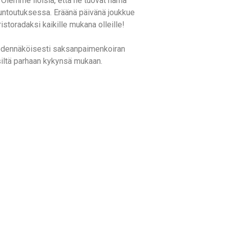
. Olemme iloisia, että he tuovat nämä
 kuntoutuksessa. Eräänä päivänä joukkue
storadaksi kaikille mukana olleille!
 todennäköisesti saksanpaimenkoiran
misiltä parhaan kykynsä mukaan.