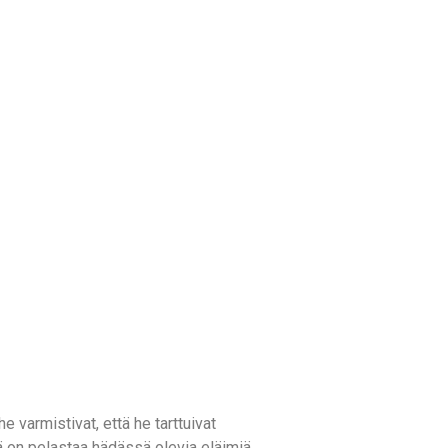
e varmistivat, että he tarttuivat
nä on pelastaa hädässä olevia eläimiä.