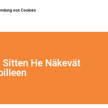
ndung von Cookies
a Sitten He Näkevät
illeen