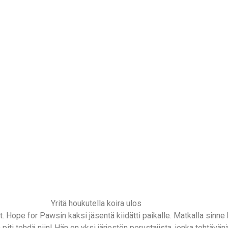
Yritä houkutella koira ulos
. Hope for Pawsin kaksi jäsentä kiidätti paikalle. Matkalla sinne h
 piti tehdä niin! Hän on yksi järjestön perustajista, jonka tehtävä