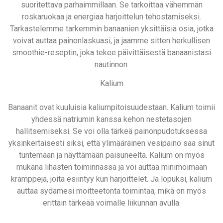
suoritettava parhaimmillaan. Se tarkoittaa vähemmän
roskaruokaa ja energiaa harjoittelun tehostamiseksi.
Tarkastelemme tarkemmin banaanien yksittäisiä osia, jotka
voivat auttaa painonlaskuasi, ja jaamme sitten herkullisen
smoothie-reseptin, joka tekee päivittäisestä banaanistasi
nautinnon.
Kalium
Banaanit ovat kuuluisia kaliumpitoisuudestaan. Kalium toimii
yhdessä natriumin kanssa kehon nestetasojen
hallitsemiseksi. Se voi olla tärkeä painonpudotuksessa
yksinkertaisesti siksi, että ylimääräinen vesipaino saa sinut
tuntemaan ja näyttämään paisuneelta. Kalium on myös
mukana lihasten toiminnassa ja voi auttaa minimoimaan
kramppeja, joita esiintyy kun harjoittelet. Ja lopuksi, kalium
auttaa sydämesi moitteetonta toimintaa, mikä on myös
erittäin tärkeää voimalle liikunnan avulla.