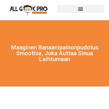
Maaginen Banaanipainonpudotus
Smoothie, Joka Auttaa Sinua
Laihtumaan