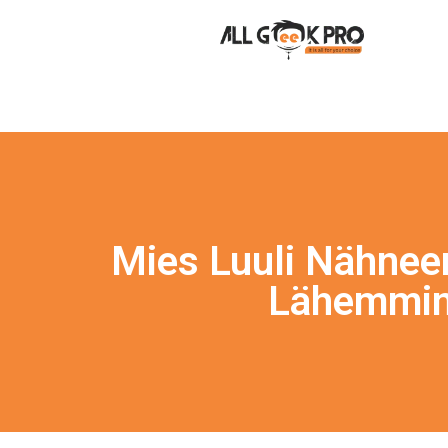
Mies Luuli Nähnee
Lähemmin 