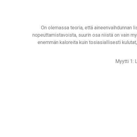
On olemassa teoria, että aineenvaihdunnan li
nopeuttamistavoista, suurin osa niistä on vain myytt
enemmän kaloreita kuin tosiasiallisesti kulutat
Myytti 1: 