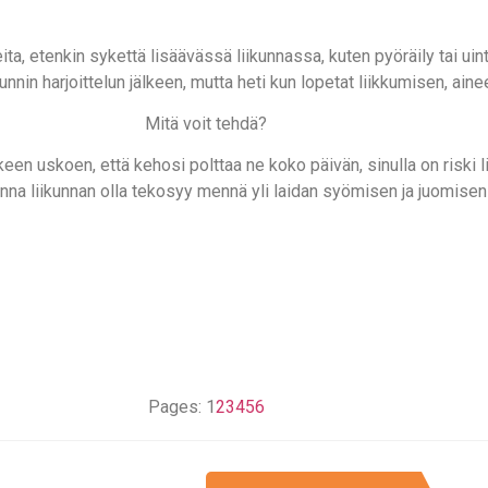
ita, etenkin sykettä lisäävässä liikunnassa, kuten pyöräily tai ui
a tunnin harjoittelun jälkeen, mutta heti kun lopetat liikkumisen, ai
Mitä voit tehdä?
lkeen uskoen, että kehosi polttaa ne koko päivän, sinulla on riski 
 anna liikunnan olla tekosyy mennä yli laidan syömisen ja juomisen 
Pages:
1
2
3
4
5
6