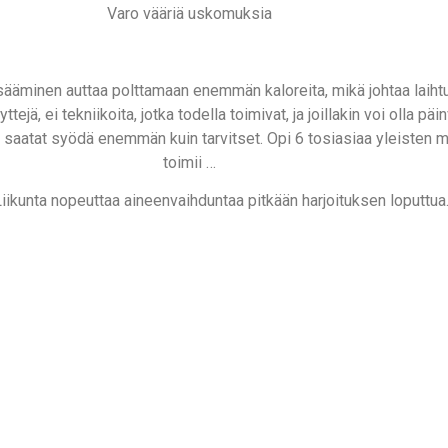
Varo vääriä uskomuksia
sääminen auttaa polttamaan enemmän kaloreita, mikä johtaa laihtu
ejä, ei tekniikoita, jotka todella toimivat, ja joillakin voi olla pä
, saatat syödä enemmän kuin tarvitset. Opi 6 tosiasiaa yleisten my
toimii …
Liikunta nopeuttaa aineenvaihduntaa pitkään harjoituksen loputtua