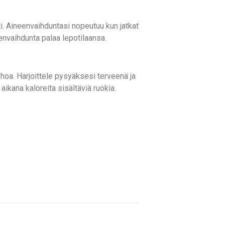
nti. Aineenvaihduntasi nopeutuu kun jatkat
neenvaihdunta palaa lepotilaansa.
lihoa. Harjoittele pysyäksesi terveenä ja
aikana kaloreita sisältäviä ruokia.