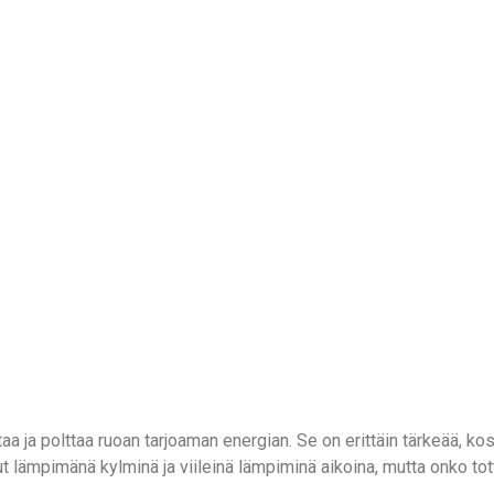
a ja polttaa ruoan tarjoaman energian. Se on erittäin tärkeää, ko
t lämpimänä kylminä ja viileinä lämpiminä aikoina, mutta onko tott