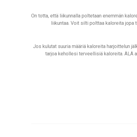
On totta, että liikunnalla poltetaan enemmän kalore
liikuntaa. Voit silti polttaa kaloreita jop
Jos kulutat suuria määriä kaloreita harjoittelun jä
tarjoa kehollesi terveellisiä kaloreita. ÄLÄ