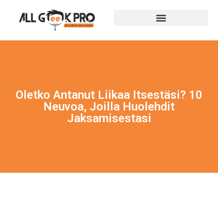
Oletko Antanut Liikaa Itsestäsi? 10
Neuvoa, Joilla Huolehdit
Jaksamisestasi