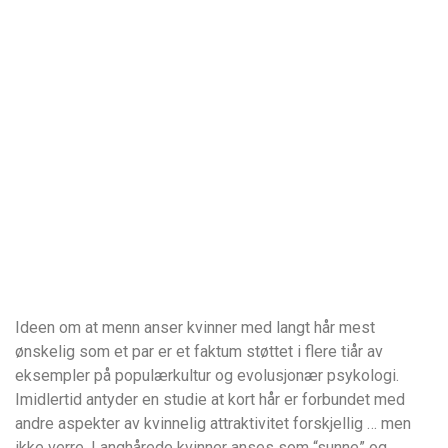
Ideen om at menn anser kvinner med langt hår mest
ønskelig som et par er et faktum støttet i flere tiår av
eksempler på populærkultur og evolusjonær psykologi.
Imidlertid antyder en studie at kort hår er forbundet med
andre aspekter av kvinnelig attraktivitet forskjellig … men
ikke verre. Langhårede kvinner anses som “sunne” og