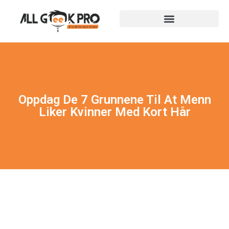
Oppdag De 7 Grunnene Til At Menn
Liker Kvinner Med Kort Hår