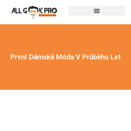
První Dámská Móda V Průběhu Let