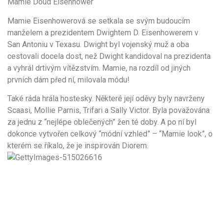
Mamie Doud Eisenhower
Mamie Eisenhowerová se setkala se svým budoucím
manželem a prezidentem Dwightem D. Eisenhowerem v
San Antoniu v Texasu. Dwight byl vojenský muž a oba
cestovali docela dost, než Dwight kandidoval na prezidenta
a vyhrál drtivým vítězstvím. Mamie, na rozdíl od jiných
prvních dám před ní, milovala módu!
Také ráda hrála hostesky. Některé její oděvy byly navrženy
Scaasi, Mollie Parnis, Trifari a Sally Victor. Byla považována
za jednu z “nejlépe oblečených” žen té doby. A po ní byl
dokonce vytvořen celkový “módní vzhled” – “Mamie look”, o
kterém se říkalo, že je inspirován Diorem.