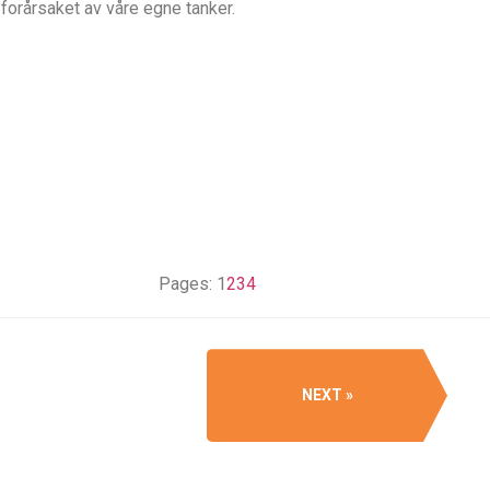
 forårsaket av våre egne tanker.
Pages:
1
2
3
4
NEXT