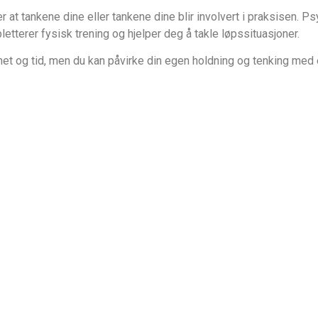
at tankene dine eller tankene dine blir involvert i praksisen. P
tterer fysisk trening og hjelper deg å takle løpssituasjoner.
het og tid, men du kan påvirke din egen holdning og tenking med 