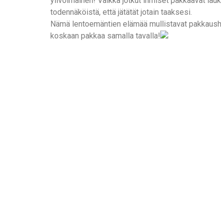
ylivoimainen! Vaikka jotkut ihmiset pakkaavat lauk
todennäköistä, että jätätät jotain taaksesi.
Nämä lentoemäntien elämää mullistavat pakkaushak
koskaan pakkaa samalla tavalla!