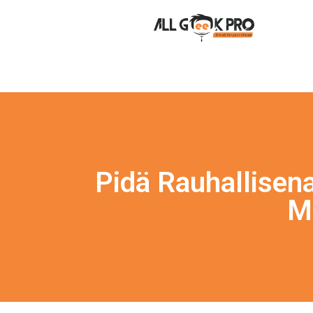
Pidä Rauhallisena
M