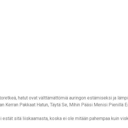
htoretkeä, hatut ovat välttämättömiä auringon estämiseksi ja läm
an Kerran Pakkaat Hatun, Täytä Se, Mihin Pääsi Menisi Pienillä Es
i estät sitä liiskaamasta, koska ei ole mitään pahempaa kuin visk