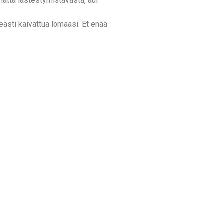
matta lästestymistavasta, auf
ästi kaivattua lomaasi. Et enää