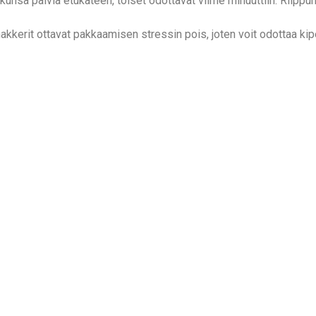
kunsa päiviä etukäteen, toiset odottavat viime minuuttiin. Riippu
kerit ottavat pakkaamisen stressin pois, joten voit odottaa kipe