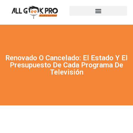
Renovado O Cancelado: El Estado Y El
Presupuesto De Cada Programa De
Televisión