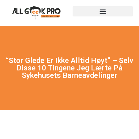
“Stor Glede Er Ikke Alltid Høyt” – Selv
Disse 10 Tingene Jeg Lærte På
Sykehusets Barneavdelinger