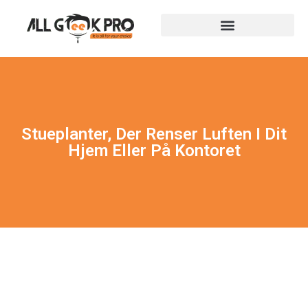
Stueplanter, Der Renser Luften I Dit
Hjem Eller På Kontoret