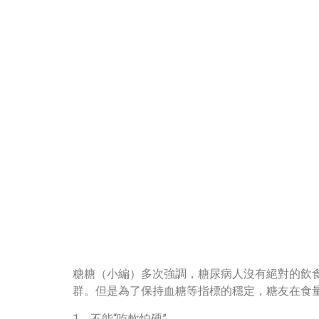
糖糖（小編）多次強調，糖尿病人沒有絕對的飲
群。但是為了保持血糖等指標的穩定，糖友在食
1、不能“吃軟怕硬”