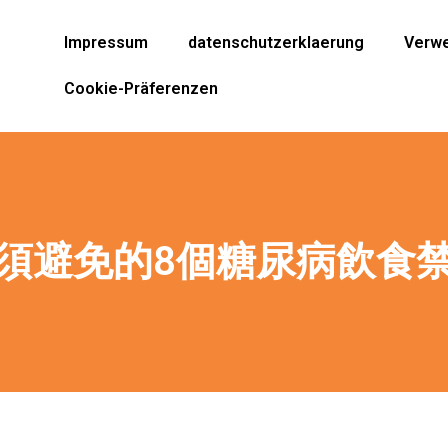
Impressum
datenschutzerklaerung
Verwe
Cookie-Präferenzen
須避免的8個糖尿病飲食