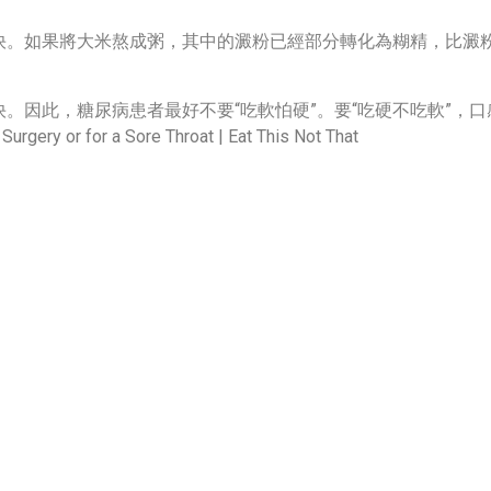
快。如果將大米熬成粥，其中的澱粉已經部分轉化為糊精，比澱
。因此，糖尿病患者最好不要“吃軟怕硬”。要“吃硬不吃軟”，