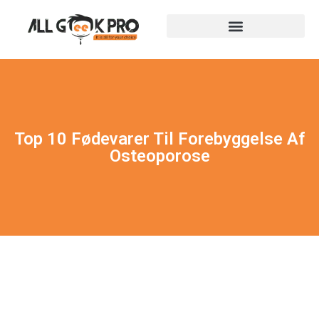
Top 10 Fødevarer Til Forebyggelse Af
Osteoporose