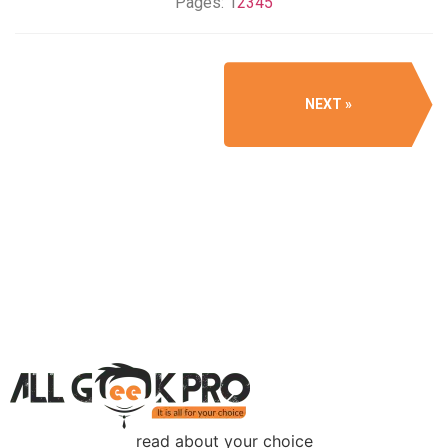
Pages:
1
2
3
4
5
NEXT
read about your choice