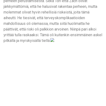
perheen perustamisesta. Sekä Tori että Zach olivat
järkkymättömiä, että he halusivat rakentaa perheen, mutta
molemmat olivat hyvin rehellisiä riskeistä, joita tämä
aiheutti. He tiesivät, että terveyskomplikaatioiden
mahdollisuus oli olemassa, mutta siitä huolimatta he
päättivät, että riski oli palkkion arvoinen. Niinpä pari alkoi
yrittää tulla raskaaksi. Tämä oli kuitenkin ensimmäinen askel
pitkällä ja myrskyisällä tiellä.