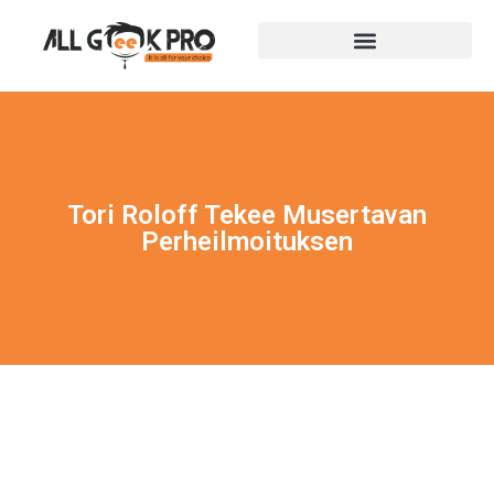
Tori Roloff Tekee Musertavan
Perheilmoituksen