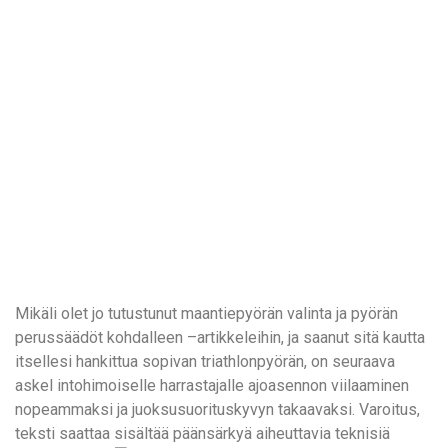
Mikäli olet jo tutustunut maantiepyörän valinta ja pyörän
perussäädöt kohdalleen –artikkeleihin, ja saanut sitä kautta
itsellesi hankittua sopivan triathlonpyörän, on seuraava
askel intohimoiselle harrastajalle ajoasennon viilaaminen
nopeammaksi ja juoksusuorituskyvyn takaavaksi. Varoitus,
teksti saattaa sisältää päänsärkyä aiheuttavia teknisiä