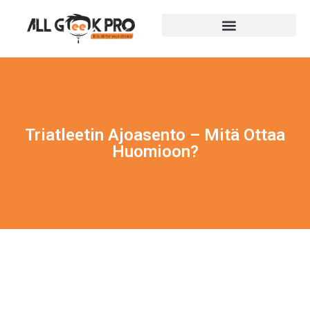
Triatleetin Ajoasento – Mitä Ottaa
Huomioon?