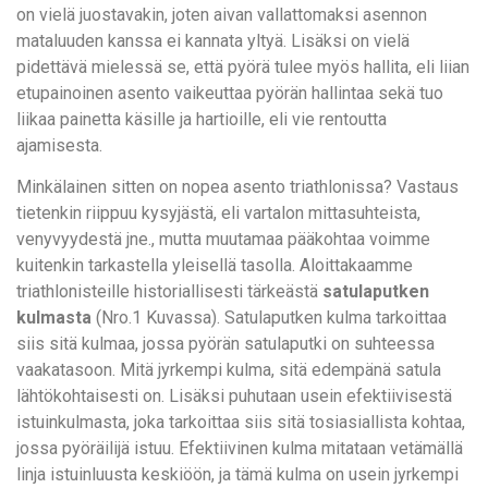
on vielä juostavakin, joten aivan vallattomaksi asennon
mataluuden kanssa ei kannata yltyä. Lisäksi on vielä
pidettävä mielessä se, että pyörä tulee myös hallita, eli liian
etupainoinen asento vaikeuttaa pyörän hallintaa sekä tuo
liikaa painetta käsille ja hartioille, eli vie rentoutta
ajamisesta.
Minkälainen sitten on nopea asento triathlonissa? Vastaus
tietenkin riippuu kysyjästä, eli vartalon mittasuhteista,
venyvyydestä jne., mutta muutamaa pääkohtaa voimme
kuitenkin tarkastella yleisellä tasolla. Aloittakaamme
triathlonisteille historiallisesti tärkeästä
satulaputken
kulmasta
(Nro.1 Kuvassa). Satulaputken kulma tarkoittaa
siis sitä kulmaa, jossa pyörän satulaputki on suhteessa
vaakatasoon. Mitä jyrkempi kulma, sitä edempänä satula
lähtökohtaisesti on. Lisäksi puhutaan usein efektiivisestä
istuinkulmasta, joka tarkoittaa siis sitä tosiasiallista kohtaa,
jossa pyöräilijä istuu. Efektiivinen kulma mitataan vetämällä
linja istuinluusta keskiöön, ja tämä kulma on usein jyrkempi