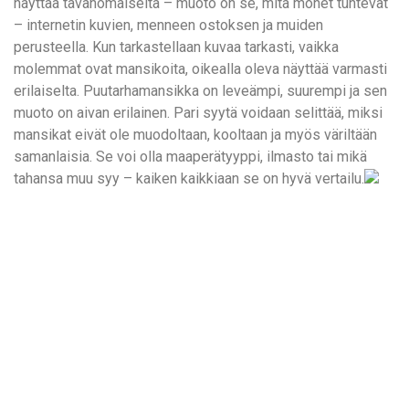
näyttää tavanomaiselta – muoto on se, mitä monet tuntevat
– internetin kuvien, menneen ostoksen ja muiden
perusteella. Kun tarkastellaan kuvaa tarkasti, vaikka
molemmat ovat mansikoita, oikealla oleva näyttää varmasti
erilaiselta. Puutarhamansikka on leveämpi, suurempi ja sen
muoto on aivan erilainen. Pari syytä voidaan selittää, miksi
mansikat eivät ole muodoltaan, kooltaan ja myös väriltään
samanlaisia. Se voi olla maaperätyyppi, ilmasto tai mikä
tahansa muu syy – kaiken kaikkiaan se on hyvä vertailu.