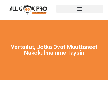
Vertailut, Jotka Ovat Muuttaneet
Näkökulmamme Täysin